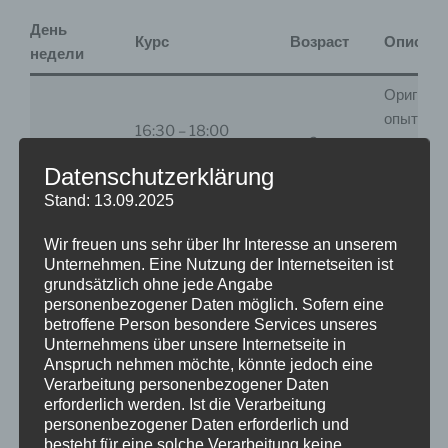
День
Курс
Возраст
Описани
недели
Оригина
опыты и
16:30 – 18:00
со 2го
долгоср
понедельник
Экспериментальная
класса
эксперим
Datenschutzerklärung
биология
растения
Stand: 13.09.2025
животны
Wir freuen uns sehr über Ihr Interesse an unserem
Дополни
Unternehmen. Eine Nutzung der Internetseiten ist
занятия 
grundsätzlich ohne jede Angabe
програм
personenbezogener Daten möglich. Sofern eine
betroffene Person besondere Services unseres
гимназии
Unternehmens über unsere Internetseite in
класса.
17:00-18:30
Anspruch nehmen möchte, könnte jedoch eine
среда
4-7 класс
Улучшен
Verarbeitung personenbezogener Daten
Биология в гимназии
оценки.
erforderlich werden. Ist die Verarbeitung
Возможн
personenbezogener Daten erforderlich und
besteht für eine solche Verarbeitung keine
полюбит