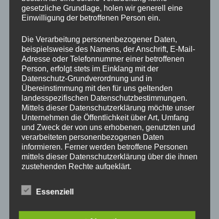
gesetzliche Grundlage, holen wir generell eine
биологию
Einwilligung der betroffenen Person ein.
предмет.
Die Verarbeitung personenbezogener Daten,
Знакомст
beispielsweise des Namens, der Anschrift, E-Mail-
природой
Adresse oder Telefonnummer einer betroffenen
обучени
Person, erfolgt stets im Einklang mit der
бережно
Datenschutz-Grundverordnung und in
Übereinstimmung mit den für uns geltenden
обращен
landesspezifischen Datenschutzbestimmungen.
15:00-16:00
ней,
пятница
4-7 лет
Mittels dieser Datenschutzerklärung möchte unser
Природа и мы
выращив
Unternehmen die Öffentlichkeit über Art, Umfang
растений
und Zweck der von uns erhobenen, genutzten und
изготовл
verarbeiteten personenbezogenen Daten
informieren. Ferner werden betroffene Personen
поделкок
mittels dieser Datenschutzerklärung über die ihnen
природн
zustehenden Rechte aufgeklärt.
материал
Wir haben als für die Verarbeitung Verantwortlicher
Разработ
Essenziell
zahlreiche technische und organisatorische
ведение
Maßnahmen umgesetzt, um einen möglichst
16:30-18:00
с 4 класса
олимпиа
lückenlosen Schutz der über diese Internetseite